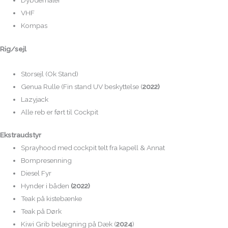
Dybdemåler
VHF
Kompas
Rig/sejl
Storsejl (Ok Stand)
Genua Rulle (Fin stand UV beskyttelse (
2022)
Lazyjack
Alle reb er ført til Cockpit
Ekstraudstyr
Sprayhood med cockpit telt fra kapell & Annat
Bompresenning
Diesel Fyr
Hynder i båden
(2022)
Teak på kistebænke
Teak på Dørk
Kiwi Grib belægning på Dæk (
2024
)