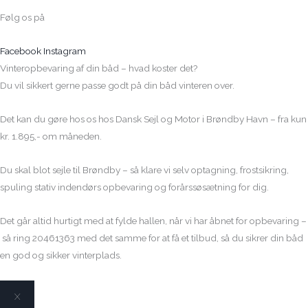
Følg os på
Facebook
Instagram
Vinteropbevaring af din båd – hvad koster det?
Du vil sikkert gerne passe godt på din båd vinteren over.
Det kan du gøre hos os hos Dansk Sejl og Motor i Brøndby Havn – fra kun
kr. 1.895,- om måneden.
Du skal blot sejle til Brøndby – så klare vi selv optagning, frostsikring,
spuling stativ indendørs opbevaring og forårssøsætning for dig.
Det går altid hurtigt med at fylde hallen, når vi har åbnet for opbevaring –
så ring 20461363 med det samme for at få et tilbud, så du sikrer din båd
en god og sikker vinterplads.
X