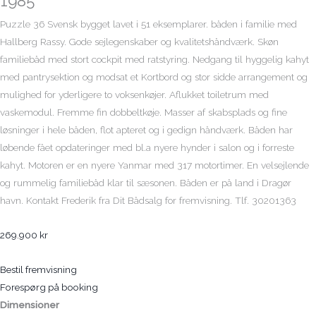
1985
Puzzle 36 Svensk bygget lavet i 51 eksemplarer. båden i familie med
Hallberg Rassy. Gode sejlegenskaber og kvalitetshåndværk. Skøn
familiebåd med stort cockpit med ratstyring. Nedgang til hyggelig kahyt
med pantrysektion og modsat et Kortbord og stor sidde arrangement og
mulighed for yderligere to voksenkøjer. Aflukket toiletrum med
vaskemodul. Fremme fin dobbeltkøje. Masser af skabsplads og fine
løsninger i hele båden, flot apteret og i gedign håndværk. Båden har
løbende fået opdateringer med bl.a nyere hynder i salon og i forreste
kahyt. Motoren er en nyere Yanmar med 317 motortimer. En velsejlende
og rummelig familiebåd klar til sæsonen. Båden er på land i Dragør
havn. Kontakt Frederik fra Dit Bådsalg for fremvisning. Tlf. 30201363
269.900
kr
Bestil fremvisning
Forespørg på booking
Dimensioner