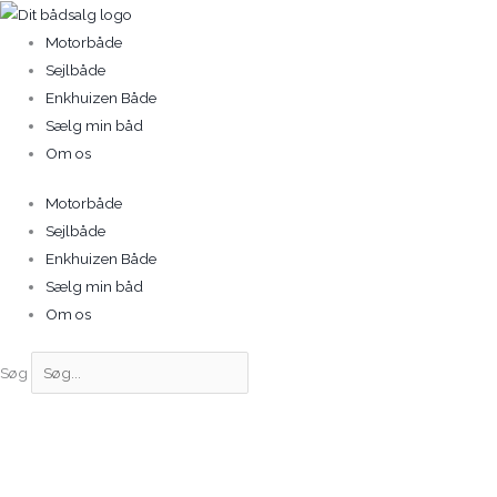
Gå
til
Motorbåde
indholdet
Sejlbåde
Enkhuizen Både
Sælg min båd
Om os
Motorbåde
Sejlbåde
Enkhuizen Både
Sælg min båd
Om os
Søg