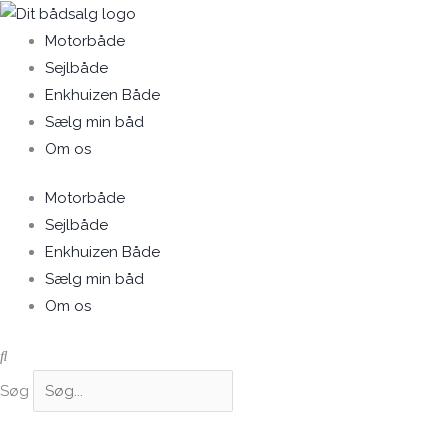
Gå
til
Motorbåde
indholdet
Sejlbåde
Enkhuizen Både
Sælg min båd
Om os
Motorbåde
Sejlbåde
Enkhuizen Både
Sælg min båd
Om os
Søg