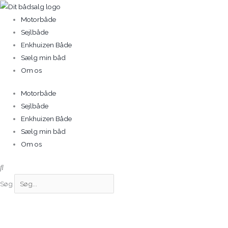
Gå
til
Motorbåde
indholdet
Sejlbåde
Enkhuizen Både
Sælg min båd
Om os
Motorbåde
Sejlbåde
Enkhuizen Både
Sælg min båd
Om os
Søg