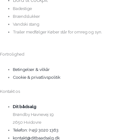
Bord til cockpit
Badestige
Brændslukker
Vandski stang
Trailer medfølger Køber står for omreg og syn.
Fortrolighed
Betingelser & vilkår
Cookie & privatlivspolitik
Kontakt os
Dit bådsalg
Brøndby Havnevej 19
2650 Hvidovre
Telefon: (+45) 3020 1363
kontakt@ditbaadsalg.dk