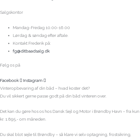
Salgskontor
Mandag-Fredag 10.00-16.00
Lørdag & søndag efter aftale.
Kontakt Frederik på:
fg@ditbaadsalg.dk
Følg os på
Facebook
Instagram
Vinteropbevaring af din båd – hvad koster det?
Du vil sikkert gerne passe godt på din båd vinteren over.
Det kan du gøre hos os hos Dansk Sejl og Motor i Brøndby Havn – fra kun
kr. 1.895,- om måneden.
Du skal blot sejle til Brøndby – så klare vi selv optagning, frostsikring,