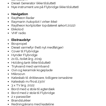
Diesel Generator (ikke tilsluttet)
Nye instrument ure på Flybridge (ikke tilsluttet)
Navigation
Raytheon Radar
Raymarin Autopilot ( virker ikke)
Raytheon kortplotter (opdateret søkort 2022)
Ekkolod
VHF radio
Ekstraudstyr
Bovpropel
Diesel varmefyr (helt nyt medfølger)
Cover til Flybridge
Hynder Flybridge
2x EL-toilet årg. 2019
Holding tank (ikke tilsluttet)
Trykvand med varmtvand
Ovn og keramisk kogeplade
Mikroovn
Køleskab til drikkevare, tidligere ismaskine
Køleskab m/frost 230V
3 x TV årg. 2022
Bord med 4 stole til agterdæk
Bord med 2 stole til Flybridge
2 x parasoller
Brandslukker
Redningskrans med kasteline