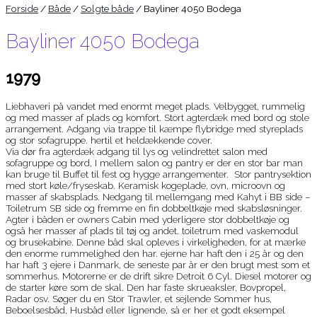
Forside
/
Både
/
Solgte både
/ Bayliner 4050 Bodega
Bayliner 4050 Bodega
1979
Liebhaveri på vandet med enormt meget plads. Velbygget, rummelig
og med masser af plads og komfort. Stort agterdæk med bord og stole
arrangement. Adgang via trappe til kæmpe flybridge med styreplads
og stor sofagruppe. hertil et heldækkende cover.
Via dør fra agterdæk adgang til lys og velindrettet salon med
sofagruppe og bord, I mellem salon og pantry er der en stor bar man
kan bruge til Buffet til fest og hygge arrangementer. Stor pantrysektion
med stort køle/fryseskab. Keramisk kogeplade, ovn, microovn og
masser af skabsplads. Nedgang til mellemgang med Kahyt i BB side –
Toiletrum SB side og fremme en fin dobbeltkøje med skabsløsninger.
Agter i båden er owners Cabin med yderligere stor dobbeltkøje og
også her masser af plads til tøj og andet. toiletrum med vaskemodul
og brusekabine. Denne båd skal opleves i virkeligheden, for at mærke
den enorme rummelighed den har. ejerne har haft den i 25 år og den
har haft 3 ejere i Danmark, de seneste par år er den brugt mest som et
sommerhus. Motorerne er de drift sikre Detroit 6 Cyl. Diesel motorer og
de starter køre som de skal. Den har faste skrueaksler, Bovpropel,
Radar osv. Søger du en Stor Trawler, et sejlende Sommer hus,
Beboelsesbåd, Husbåd eller lignende, så er her et godt eksempel