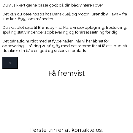
Du vil sikkert gerne passe godt på din båd vinteren over.
Det kan du gøre hos os hos Dansk Sejl og Motor i Brøndby Havn – fra
kun kr. 1.895,- om måneden.
Du skal blot sejle til Brøndby – så klare vi selv optagning, frostsikring,
spuling stativ indendørs opbevaring og forårssøsætning for dig.
Det går altid hurtigt med at fylde hallen, når vi har åbnet for
opbevaring – så ring 20461363 med det samme for at få et tilbud, så
du sikrer din båd en god og sikker vinterplads.
X
Få fremvist
Bayliner 4050
Bodega
Første trin er at kontakte os.