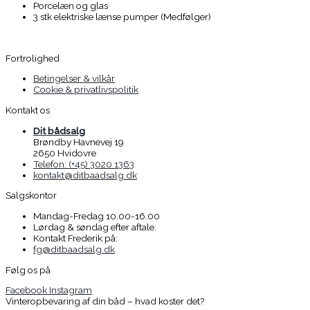
Porcelæn og glas
3 stk elektriske lænse pumper (Medfølger)
Fortrolighed
Betingelser & vilkår
Cookie & privatlivspolitik
Kontakt os
Dit bådsalg
Brøndby Havnevej 19
2650 Hvidovre
Telefon: (+45) 3020 1363
kontakt@ditbaadsalg.dk
Salgskontor
Mandag-Fredag 10.00-16.00
Lørdag & søndag efter aftale.
Kontakt Frederik på:
fg@ditbaadsalg.dk
Følg os på
Facebook
Instagram
Vinteropbevaring af din båd – hvad koster det?