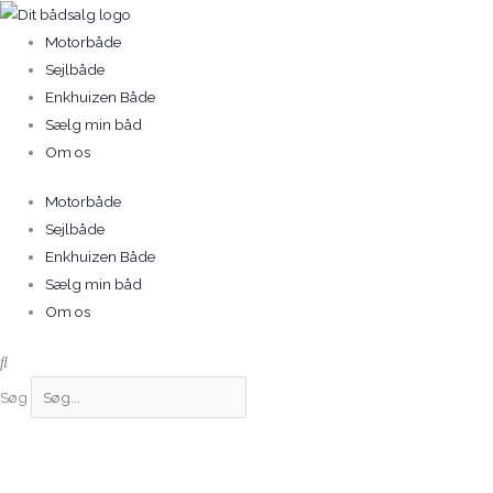
Gå
til
Motorbåde
indholdet
Sejlbåde
Enkhuizen Både
Sælg min båd
Om os
Motorbåde
Sejlbåde
Enkhuizen Både
Sælg min båd
Om os
Søg