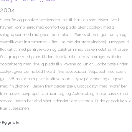
2004
Super fin og populær weekendcruiser til familien som elsker livet i
havnen kombineret med comfort og plads. Skønt cockpit med 2
sofagrupper med mulighed for solplads. Førerstol med godt udsyn og
overblik over instrumenter – fint i læ bag det store vindspejl. Nedgang til
flot kahyt med pantrysektion og toiletrum med vaskemodul samt bruser.
Sofagruppe med plads til den store familie som kan omgøres til stor
dobbeltseng med rigelig plads til 2 voksne og junior. Dobbeltkøje under
cockpit giver denne båd hele 4 fine sovepladser. Velpasset med stærk
5,0L V8 motor som giver kraftoverskud til sjov på vandet og alligevel
med fin økonomi. Båden fremtræder pæn, Godt udstyr med hvoraf bør
fremhæves bovpropel, varmeanlæg, og Autopilot. og motor passet med
service. Båden har altid stået indendørs om vinteren, Et rigtigt godt køb. /
Klar til sæsonen
189.900
kr