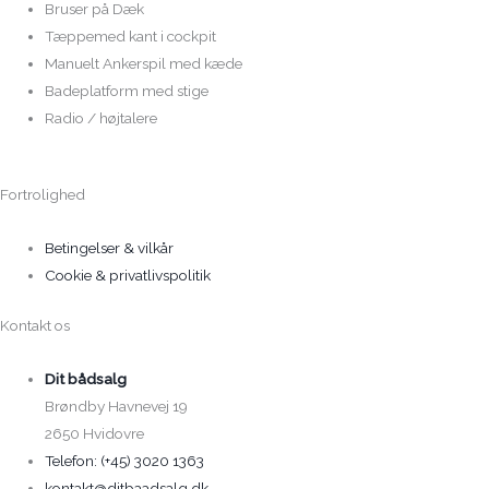
Bruser på Dæk
Tæppemed kant i cockpit
Manuelt Ankerspil med kæde
Badeplatform med stige
Radio / højtalere
Fortrolighed
Betingelser & vilkår
Cookie & privatlivspolitik
Kontakt os
Dit bådsalg
Brøndby Havnevej 19
2650 Hvidovre
Telefon: (+45) 3020 1363
kontakt@ditbaadsalg.dk