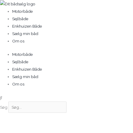
Gå
til
Motorbåde
indholdet
Sejlbåde
Enkhuizen Både
Sælg min båd
Om os
Motorbåde
Sejlbåde
Enkhuizen Både
Sælg min båd
Om os
Søg