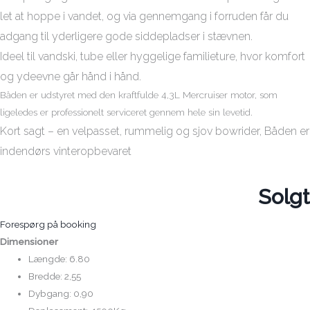
let at hoppe i vandet, og via
gennemgang i forruden
får du
adgang til
yderligere gode siddepladser i stævnen
.
Ideel til
vandski, tube eller hyggelige familieture
, hvor komfort
og ydeevne går hånd i hånd.
Båden er udstyret med den kraftfulde 4,3L Mercruiser motor, som
ligeledes er professionelt serviceret gennem hele sin levetid.
Kort sagt – en
velpasset, rummelig og sjov bowrider
, Båden er
indendørs vinteropbevaret
Solgt
Forespørg på booking
Dimensioner
Længde: 6.80
Bredde: 2,55
Dybgang: 0,90