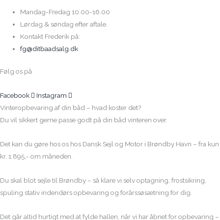
Mandag-Fredag 10.00-16.00
Lørdag & søndag efter aftale.
Kontakt Frederik på:
fg@ditbaadsalg.dk
Følg os på
Facebook
Instagram
Vinteropbevaring af din båd – hvad koster det?
Du vil sikkert gerne passe godt på din båd vinteren over.
Det kan du gøre hos os hos Dansk Sejl og Motor i Brøndby Havn – fra kun
kr. 1.895,- om måneden.
Du skal blot sejle til Brøndby – så klare vi selv optagning, frostsikring,
spuling stativ indendørs opbevaring og forårssøsætning for dig.
Det går altid hurtigt med at fylde hallen, når vi har åbnet for opbevaring –