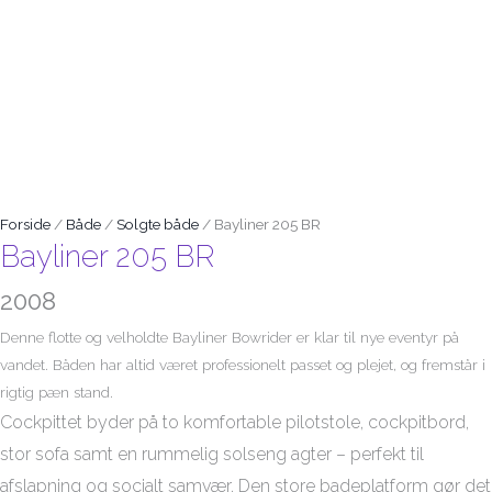
Forside
/
Både
/
Solgte både
/ Bayliner 205 BR
Bayliner 205 BR
2008
Denne flotte og velholdte Bayliner Bowrider er klar til nye eventyr på
vandet. Båden har altid været professionelt passet og plejet, og fremstår i
rigtig pæn stand.
Cockpittet byder på
to komfortable pilotstole
,
cockpitbord
,
stor sofa
samt
en rummelig solseng agter
– perfekt til
afslapning og socialt samvær. Den
store badeplatform
gør det